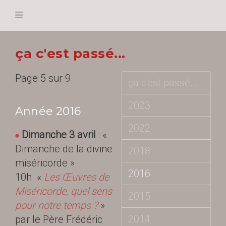
ça c'est passé...
Page 5 sur 9
ça c'est passé...
2023
Année 2016
2022
Dimanche 3 avril
: «
Dimanche de la divine
2018
miséricorde »
2016
10h «
Les Œuvres de
Miséricorde, quel sens
2015
pour notre temps ?
»
2014
par le Père Frédéric