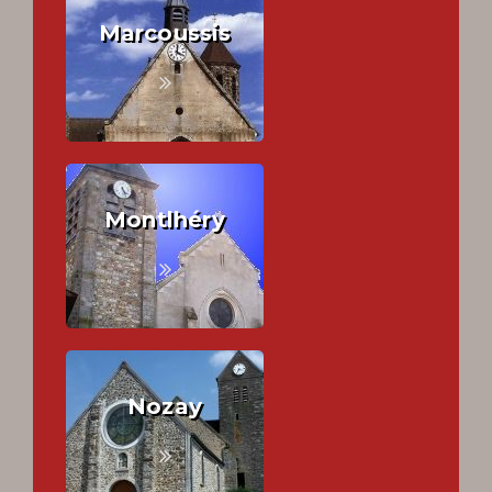
Marcoussis
Montlhéry
Nozay