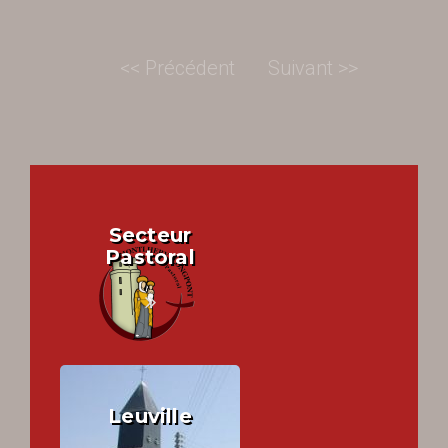
<< Précédent
Suivant >>
Secteur
Pastoral
Leuville