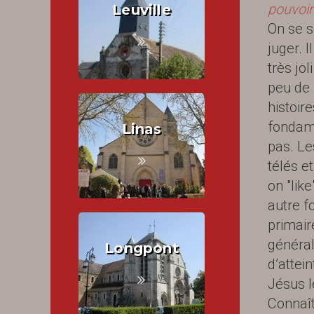
pouvoir
Leuville
On se s
juger. 
très jo
peu de 
histoir
fondame
Linas
pas. Le
télés e
on "lik
autre f
primair
général
Longpont
d’attei
Jésus l
Connaît