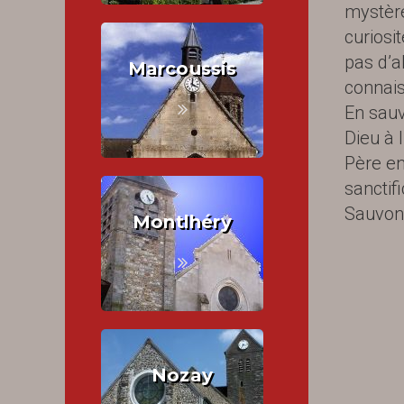
mystère
curiosi
pas d’
Marcoussis
connais
En sauva
Dieu à l
Père en
sanctifi
Sauvon
Montlhéry
Nozay