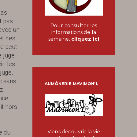
pas
t pas
Pour consulter les
avec un
informations de la
et des
semaine,
cliquez ici
ne peut
e juge
in les
juge,
e sans
AUMÔNERIE MAVIMON'L
ez
ance
it hors
ie du
Viens découvrir la vie