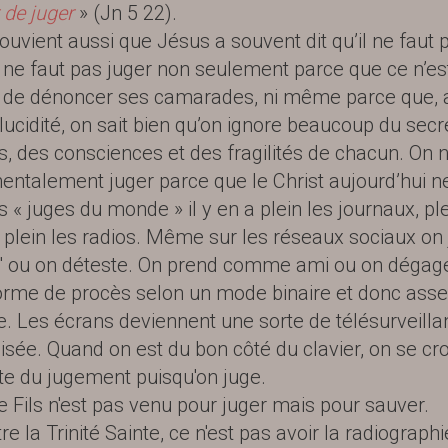
 de juger
» (Jn 5 22).
ouvient aussi que Jésus a souvent dit qu’il ne faut 
Il ne faut pas juger non seulement parce que ce n’es
li de dénoncer ses camarades, ni même parce que, 
lucidité, on sait bien qu’on ignore beaucoup du secr
es, des consciences et des fragilités de chacun. On 
ntalement juger parce que le Christ aujourd’hui n
s « juges du monde » il y en a plein les journaux, ple
t plein les radios. Même sur les réseaux sociaux on 
e" ou on déteste. On prend comme ami ou on dégag
orme de procès selon un mode binaire et donc ass
e. Les écrans deviennent une sorte de télésurveill
isée. Quand on est du bon côté du clavier, on se cro
nte du jugement puisqu'on juge.
e Fils n'est pas venu pour juger mais pour sauver.
re la Trinité Sainte, ce n'est pas avoir la radiograph