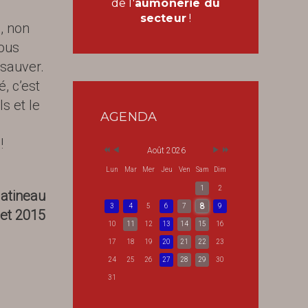
de l'
aumônerie du
secteur
!
, non
ous
 sauver.
é, c’est
ls et le
AGENDA
!
Août 2026
Lun
Mar
Mer
Jeu
Ven
Sam
Dim
1
2
Gatineau
8
3
4
5
6
7
9
let 2015
10
11
12
13
14
15
16
17
18
19
20
21
22
23
24
25
26
27
28
29
30
31