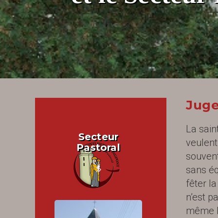
Juge
La sain
Secteur
veulent
Pastoral
souvent
sans éq
fêter la
n’est p
même Év