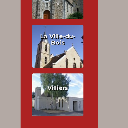
La Ville-du-
Bois
Villiers