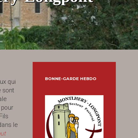
BONNE-GARDE HEBDO
ux qui
e sont
ale
 pour
Fils
dans le
out