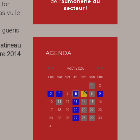
de l'
aumônerie du
 ton
secteur
!
as vu le
 guéris.
Gatineau
AGENDA
re 2014
Août 2026
Lun
Mar
Mer
Jeu
Ven
Sam
Dim
1
2
6
3
4
5
7
8
9
10
11
12
13
14
15
16
17
18
19
20
21
22
23
24
25
26
27
28
29
30
31