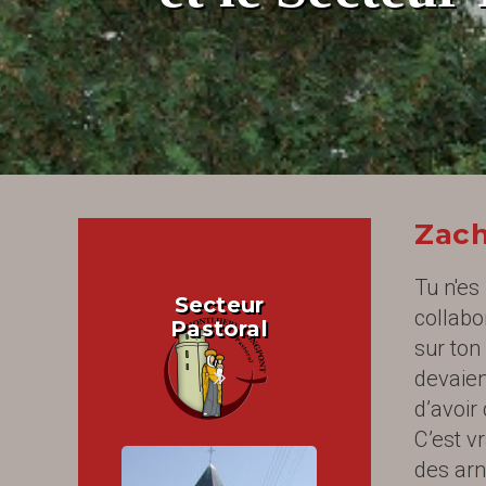
Zach
Tu n'es
Secteur
collabo
Pastoral
sur ton
devaien
d’avoir
C’est v
des arn