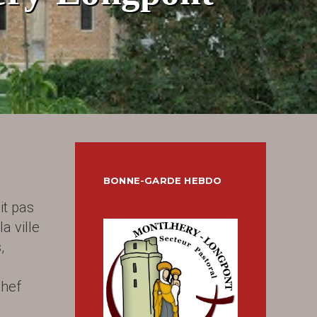
BONNE-GARDE HEBDO
it pas
a ville
,
chef