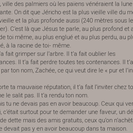
, ville des palmiers où les païens vénéraient la lune
nte. On dit que Jéricho est la plus vieille ville du 
 vieille et la plus profonde aussi (240 mètres sous l
er). C’est là que Jésus te parle, au plus profond et 
de toi même, au plus englué et au plus perdu, au p
é, à la racine de toi- même.
a fait grimper sur l’arbre. Il t’a fait oublier les
nces. Il t’a fait perdre toutes tes contenances. Il t’
 par ton nom, Zachée, ce qui veut dire le « pur et l’
te ta mauvaise réputation, il t’a fait l'inviter chez to
e le salit pas. Il t’a rendu ton nom.
s tu ne devais pas en avoir beaucoup. Ceux qui ve
i, c’était surtout pour te demander une faveur, un dé
de dette mais des amis gratuits, ceux qu’on n’achèt
ne devait pas y en avoir beaucoup dans ta maison.