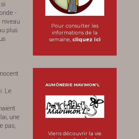
 si
monde -
e niveau
Pour consulter les
au plus
informations de la
lus
semaine,
cliquez ici
a
innocent
AUMÔNERIE MAVIMON'L
i. Le
naient
lai, une
e pas,
Viens découvrir la vie