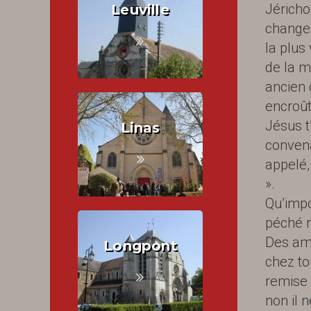
Jéricho
Leuville
changea
la plus
de la m
ancien 
encroût
Jésus t’
Linas
convena
appelé,
».
Qu’impor
péché n
Des ami
Longpont
chez to
remise 
non il 