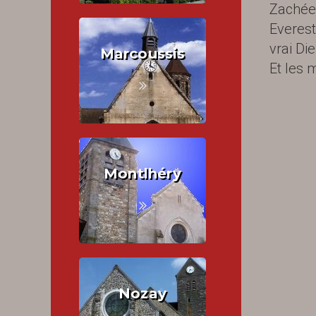
Zachée,
Everest
vrai Die
Marcoussis
Et les 
Montlhéry
Nozay