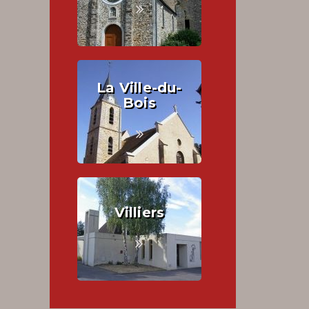
La Ville-du-
Bois
Villiers