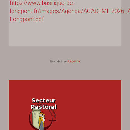
https://www.basilique-de-
longpont.fr/images/Agenda/ACADEMIE2026_A
Longpont.pdf
Propulsé par
iCagenda
Secteur
Pastoral