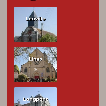
Leuville
Linas
Longpont