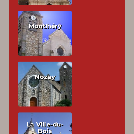
Montlhéry
Nozay
La Ville-du-
Bois