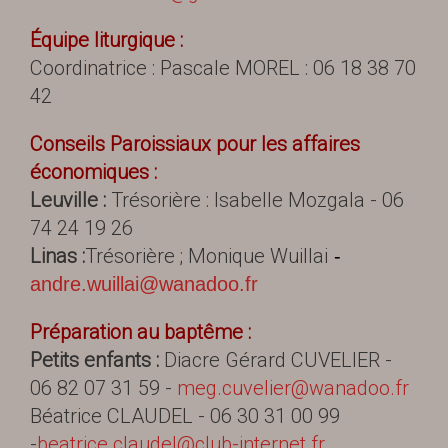
É
quipe liturgique :
Coordinatrice : Pascale MOREL : 06 18 38 70
42
Conseils Paroissiaux pour les affaires
économiques :
Leuville :
Trésorière : Isabelle Mozgala - 06
74 24 19 26
Linas :
Trésorière ; Monique Wuillai
-
andre.wuillai@wanadoo.fr
Préparation au baptême :
Petits enfants :
Diacre Gérard CUVELIER -
06 82 07 31 59 -
meg.cuvelier@wanadoo.fr
Béatrice CLAUDEL - 06 30 31 00 99
-
beatrice.claudel@club-internet.fr