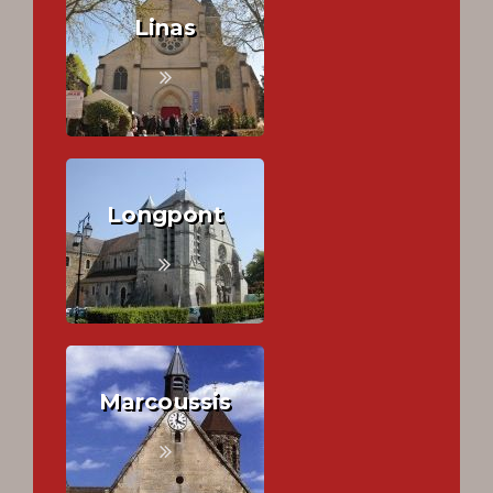
Linas
Longpont
Marcoussis