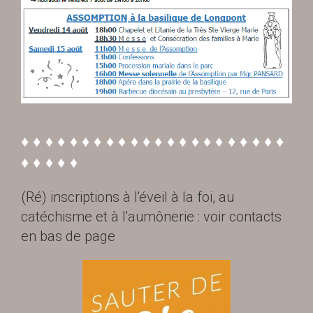
♦ ♦ ♦ ♦ ♦ ♦ ♦ ♦ ♦ ♦ ♦ ♦ ♦ ♦ ♦ ♦ ♦ ♦ ♦ ♦ ♦ ♦
♦ ♦ ♦ ♦ ♦
(Ré) inscriptions à l'éveil à la foi, au
catéchisme et à l'aumônerie : voir contacts
en bas de page