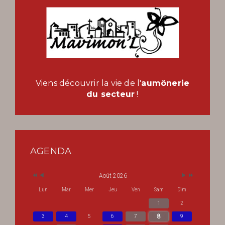
Viens découvrir la vie de l'
aumônerie
du secteur
!
AGENDA
Août 2026
Lun
Mar
Mer
Jeu
Ven
Sam
Dim
1
2
8
3
4
5
6
7
9