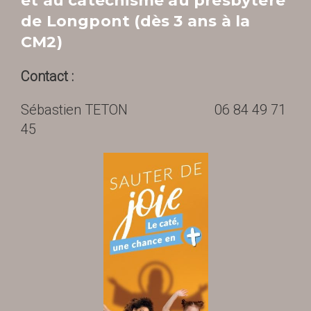
et au catéchisme au presbytère
de Longpont
(dès 3 ans à la
CM2)
Contact :
Sébastien TETON 06 84 49 71
45