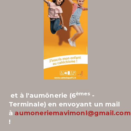
èmes
et à l'aumônerie (6
-
Terminale) en envoyant un mail
à
aumoneriemavimonl@gmail.com
!