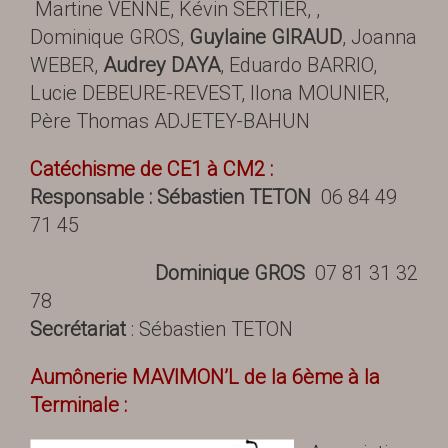
Martine VENNE, Kévin SERTIER, ,
Dominique GROS,
Guylaine GIRAUD
, Joanna
WEBER,
Audrey DAYA
, Eduardo BARRIO,
Lucie DEBEURE-REVEST, Ilona MOUNIER,
Père Thomas ADJETEY-BAHUN
Catéchisme de CE1 à CM2 :
Responsable : Sébastien TETON
06 84 49
71 45
Dominique GROS
07 81 31 32
78
Secrétariat
: Sébastien TETON
A
umônerie MAVIMON’L de la 6ème à la
Terminale :