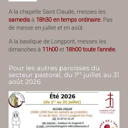
A la chapelle Saint Claude, messes les
samedis
à
18h30 en temps ordinaire.
Pas
de messe en juillet et en août.
A la basilique de Longpont, messes les
dimanches à
11h00
et
18h00 toute l'année.
Pour les autres paroisses du
er
secteur pastoral, du 1
juillet au 31
août 2026