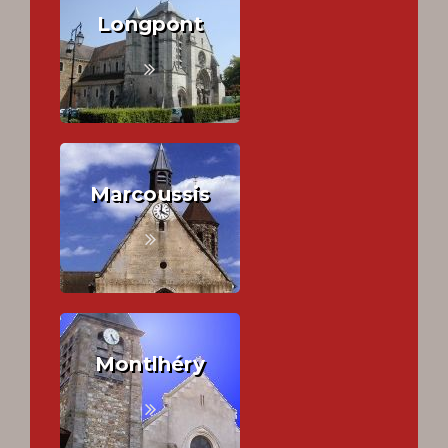
Longpont
Marcoussis
Montlhéry